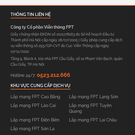
THÔNG TIN LIÊN HỆ
Công ty Cổ phần Viễn thông FPT
Giấy chứng nhận ĐKDN số 0101778163 do Sở Kế hoạch Đầu tư
Thành phố Hà Nội cấp ngày 28/07/2005 | Giấy phép cung cấp dịch
vụ viễn thông số 255/GP-CVT do Cục Viễn Thông cấp ngày
07/11/2022
Tầng 9, Block A, tòa nhà FPT Cầu Giấy, số 10 Phạm Văn Bạch, quận
Cầu Giấy, TP. Hà Nội
0523.212.666
Hotline 24/7:
KHU VỰC CUNG CẤP DỊCH VỤ
Lắp mạng FPT Cao Bằng
Lắp mạng FPT Lạng Sơn
Lắp mạng FPT Lào Cai
Lắp mạng FPT Tuyên
Quang
Lắp mạng FPT Điện Biên
Lắp mạng FPT Lai Châu
Lắp mạng FPT Sơn La