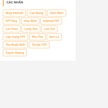
CÁC NHÃN
Blog Internet
Cao-Bang
Dien-Bien
FPT Play
Hoa-Binh
Internet FPT
Lai-Chau
Lang-Son
Lao-Cai
Lắp mạng FPT
Phu-Tho
Son-La
Thủ thuật WiFi
Tin tức FPT
Tuyen-Quang