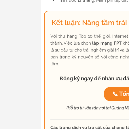
Trả trước 12 tháng: Miễn phí lắp đặt
Kết luận: Nâng tầm trả
Với thứ hạng Top 10 thế giới, Intern
thành. Việc lựa chọn
lắp mạng FPT
khô
là sự đầu tư cho trải nghiệm giải trí v
bạn trong kỷ nguyên số với công ngh
tâm.
Đăng ký ngay để nhận ưu đã
📞 Tổn
(Hỗ trợ tư vấn tận nơi tại Quảng 
Các trang dịch vụ trụ cột của chúng tô