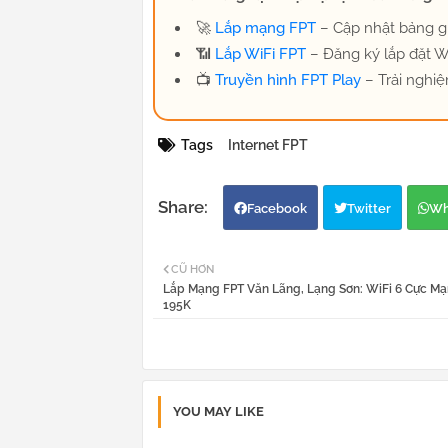
🚀
Lắp mạng FPT
– Cập nhật bảng gi
📶
Lắp WiFi FPT
– Đăng ký lắp đặt WiF
📺
Truyền hình FPT Play
– Trải nghiệ
Tags
Internet FPT
Facebook
Twitter
Wh
CŨ HƠN
Lắp Mạng FPT Văn Lãng, Lạng Sơn: WiFi 6 Cực Mạ
195K
YOU MAY LIKE