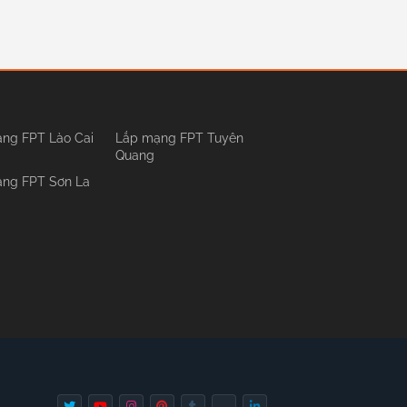
ng FPT Lào Cai
Lắp mạng FPT Tuyên
Quang
ng FPT Sơn La