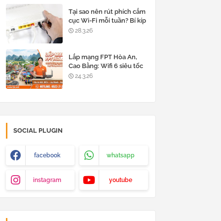
Tại sao nên rút phích cắm
cục Wi-Fi mỗi tuần? Bí kíp
giữ mạng luôn siêu tốc
28.3.26
Lắp mạng FPT Hòa An,
Cao Bằng: Wifi 6 siêu tốc
tại thị trấn Nước Hai, xã
24.3.26
Đại Tiến, Hồng Việt
SOCIAL PLUGIN
facebook
whatsapp
instagram
youtube