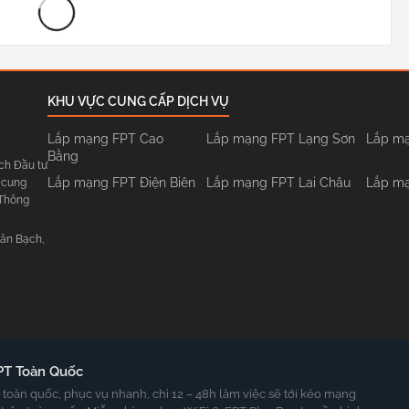
KHU VỰC CUNG CẤP DỊCH VỤ
Lắp mạng FPT Cao
Lắp mạng FPT Lạng Sơn
Lắp mạ
Bằng
ch Đầu tư
Lắp mạng FPT Điện Biên
Lắp mạng FPT Lai Châu
Lắp mạ
 cung
 Thông
Văn Bạch,
PT Toàn Quốc
oàn quốc, phục vụ nhanh, chỉ 12 – 48h làm việc sẽ tới kéo mạng