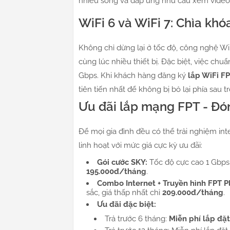
nhiễu sóng và đáp ứng nhu cầu xem video
WiFi 6 và WiFi 7: Chìa khó
Không chỉ dừng lại ở tốc độ, công nghệ Wi
cùng lúc nhiều thiết bị. Đặc biệt, việc chu
Gbps. Khi khách hàng đăng ký
lắp WiFi F
tiên tiến nhất để không bị bỏ lại phía sau
Ưu đãi lắp mạng FPT - Đón
Để mọi gia đình đều có thể trải nghiệm i
linh hoạt với mức giá cực kỳ ưu đãi:
Gói cước SKY:
Tốc độ cực cao 1 Gbps,
195.000đ/tháng
.
Combo Internet + Truyền hình FPT P
sắc, giá thấp nhất chỉ
209.000đ/tháng
.
Ưu đãi đặc biệt:
Trả trước 6 tháng:
Miễn phí lắp đặt