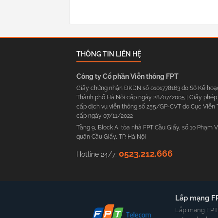
THÔNG TIN LIÊN HỆ
Công ty Cổ phần Viễn thông FPT
Giấy chứng nhận ĐKDN số 0101778163 do Sở Kế hoạ
Thành phố Hà Nội cấp ngày 28/07/2005 | Giấy phép
cấp dịch vụ viễn thông số 255/GP-CVT do Cục Viễn
cấp ngày 07/11/2022
Tầng 9, Block A, tòa nhà FPT Cầu Giấy, số 10 Phạm 
quận Cầu Giấy, TP. Hà Nội
0523.212.666
Hotline 24/7:
Lắp mạng F
Lắp mạng FPT t