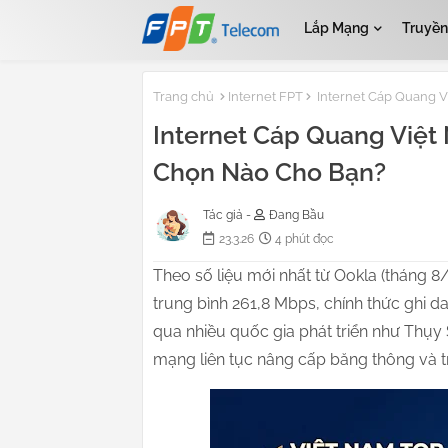
Lắp Mạng
Truyền
Trang chủ
Internet FPT
Internet Cáp Quang V
Internet Cáp Quang Việt
Chọn Nào Cho Bạn?
Tác giả -
Đang Bầu
23.3.26
4 phút đọc
Theo số liệu mới nhất từ Ookla (tháng 8/
trung bình 261,8 Mbps, chính thức ghi 
qua nhiều quốc gia phát triển như Thụy
mạng liên tục nâng cấp băng thông và tr