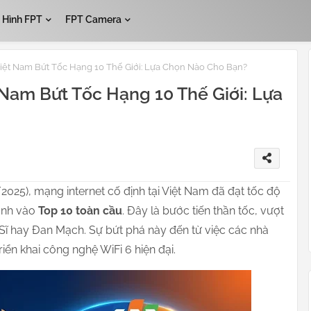
 Hình FPT
FPT Camera
iệt Nam Bứt Tốc Hạng 10 Thế Giới: Lựa Chọn Nào Cho Bạn?
 Nam Bứt Tốc Hạng 10 Thế Giới: Lựa
2025), mạng internet cố định tại Việt Nam đã đạt tốc độ
danh vào
Top 10 toàn cầu
. Đây là bước tiến thần tốc, vượt
 Sĩ hay Đan Mạch. Sự bứt phá này đến từ việc các nhà
iển khai công nghệ WiFi 6 hiện đại.