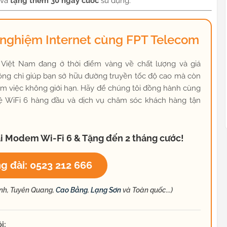
 và
tặng thêm 30 ngày cước
sử dụng.
i nghiệm Internet cùng FPT Telecom
et Việt Nam đang ở thời điểm vàng về chất lượng và giá
ng chỉ giúp bạn sở hữu đường truyền tốc độ cao mà còn
à làm việc không giới hạn. Hãy để chúng tôi đồng hành cùng
ệ WiFi 6 hàng đầu và dịch vụ chăm sóc khách hàng tận
i Modem Wi-Fi 6 & Tặng đến 2 tháng cước!
g đài: 0523 212 666
Ninh, Tuyên Quang,
Cao Bằng
,
Lạng Sơn
và Toàn quốc...)
i: