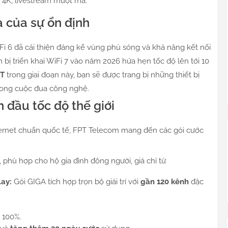
 4K, livestream mượt mà.
a của sự ổn định
Fi 6 đã cải thiện đáng kể vùng phủ sóng và khả năng kết nối
ẩn bị triển khai WiFi 7 vào năm 2026 hứa hẹn tốc độ lên tới 10
PT
trong giai đoạn này, bạn sẽ được trang bị những thiết bị
 trong cuộc đua công nghệ.
 đầu tốc độ thế giới
nternet chuẩn quốc tế, FPT Telecom mang đến các gói cước
 phù hợp cho hộ gia đình đông người, giá chỉ từ
lay:
Gói GIGA tích hợp trọn bộ giải trí với
gần 120 kênh
đặc
100%.