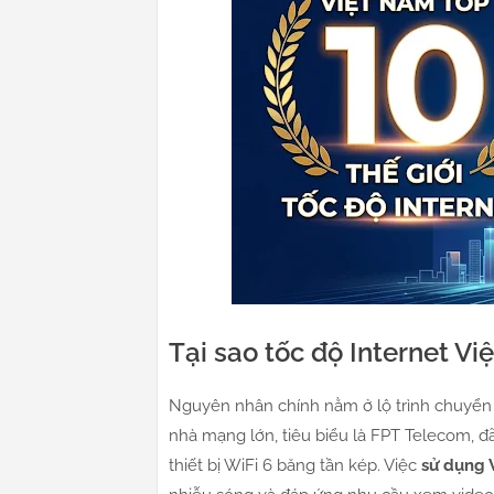
Tại sao tốc độ Internet V
Nguyên nhân chính nằm ở lộ trình chuyển đ
nhà mạng lớn, tiêu biểu là FPT Telecom, 
thiết bị WiFi 6 băng tần kép. Việc
sử dụng 