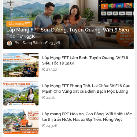
Lắp mạng FPT
Lắp Mạng FPT Sơn Dương, Tuyên Quang: WiFi 6 Siêu
Tốc Từ 195K
Đang Bầu
23.3.26
Lắp Mạng FPT Lâm Bình, Tuyên Quang: WiFi 6
Siêu Tốc Từ 195K
23.3.26
Lắp Mạng FPT Phong Thổ, Lai Châu: WiFi 6 Cực
Mạnh Cho Vùng đất của đỉnh Bạch Mộc Lương
Tử
2.4.26
Lắp mạng FPT Hòa An, Cao Bằng: Wifi 6 siêu tốc
tại thị trấn Nước Hai, xã Đại Tiến, Hồng Việt
24.3.26