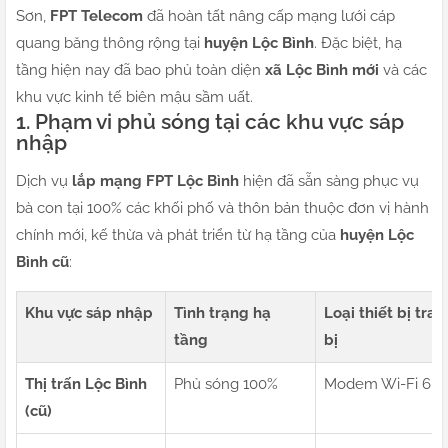
Sơn,
FPT Telecom
đã hoàn tất nâng cấp mạng lưới cáp
quang băng thông rộng tại
huyện Lộc Bình
. Đặc biệt, hạ
tầng hiện nay đã bao phủ toàn diện
xã Lộc Bình mới
và các
khu vực kinh tế biên mậu sầm uất.
1. Phạm vi phủ sóng tại các khu vực sáp
nhập
Dịch vụ
lắp mạng FPT Lộc Bình
hiện đã sẵn sàng phục vụ
bà con tại 100% các khối phố và thôn bản thuộc đơn vị hành
chính mới, kế thừa và phát triển từ hạ tầng của
huyện Lộc
Bình cũ
:
Khu vực sáp nhập
Tình trạng hạ
Loại thiết bị tra
tầng
bị
Thị trấn Lộc Bình
Phủ sóng 100%
Modem Wi-Fi 6
(cũ)