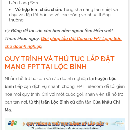
biên Lạng Sơn.
Vỏ hợp kim chắc chắn:
Tăng khả năng tản nhiệt và
chịu va đập tốt hơn so với các dòng vỏ nhựa thông
thường.
👉 Đừng để tài sản của bạn nằm ngoài tầm kiểm soát.
Tham khảo ngay:
Giải pháp lắp đặt Camera FPT Lạng Sơn
cho doanh nghiệp
.
QUY TRÌNH VÀ THỦ TỤC LẮP ĐẶT
MẠNG FPT TẠI LỘC BÌNH
Nhằm hỗ trợ bà con và các doanh nghiệp tại
huyện Lộc
Bình
tiếp cận dịch vụ nhanh chóng, FPT Telecom đã tối giản
hóa mọi quy trình. Chỉ với một cuộc gọi, nhân viên sẽ hỗ trợ
bạn tận nơi, từ
thị trấn Lộc Bình cũ
đến tận
Cửa khẩu Chi
Ma
.