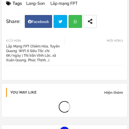
Tags
Lang-Son
Lắp mạng FPT
Facebook
Twi
Wh
CŨ HƠN
MỚI HƠN
Lắp Mạng FPT Chiêm Hóa, Tuyên
tter
atsa
Quang: WiFi 6 Siêu Tốc chỉ
6K/ngày | Thị trấn Vĩnh Lộc, xã
Xuân Quang, Phúc Thịnh...)
pp
YOU MAY LIKE
Hiện thêm