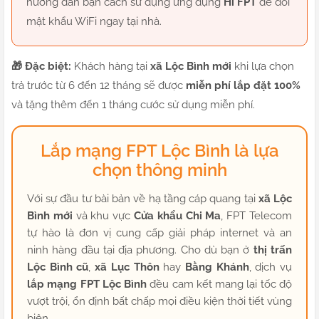
hướng dẫn bạn cách sử dụng ứng dụng
Hi FPT
để đổi
mật khẩu WiFi ngay tại nhà.
🎁 Đặc biệt:
Khách hàng tại
xã Lộc Bình mới
khi lựa chọn
trả trước từ 6 đến 12 tháng sẽ được
miễn phí lắp đặt 100%
và tặng thêm đến 1 tháng cước sử dụng miễn phí.
Lắp mạng FPT Lộc Bình là lựa
chọn thông minh
Với sự đầu tư bài bản về hạ tầng cáp quang tại
xã Lộc
Bình mới
và khu vực
Cửa khẩu Chi Ma
, FPT Telecom
tự hào là đơn vị cung cấp giải pháp internet và an
ninh hàng đầu tại địa phương. Cho dù bạn ở
thị trấn
Lộc Bình cũ
,
xã Lục Thôn
hay
Bằng Khánh
, dịch vụ
lắp mạng FPT Lộc Bình
đều cam kết mang lại tốc độ
vượt trội, ổn định bất chấp mọi điều kiện thời tiết vùng
biên.