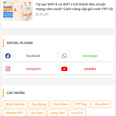
Tại sao WiFi 6 và WiFi 7 trở thành tiêu chuẩn
mạng năm 2026? Cách nâng cấp gói cước FPT tối
ưu
28.3.26
SOCIAL PLUGIN
facebook
whatsapp
instagram
youtube
CÁC NHÃN
Blog Internet
Cao-Bang
Dien-Bien
FPT Play
Hoa-Binh
Internet FPT
Lai-Chau
Lang-Son
Lao-Cai