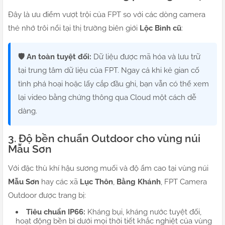
Đây là ưu điểm vượt trội của FPT so với các dòng camera
thẻ nhớ trôi nổi tại thị trường biên giới
Lộc Bình cũ
:
🛡️ An toàn tuyệt đối:
Dữ liệu được mã hóa và lưu trữ
tại trung tâm dữ liệu của FPT. Ngay cả khi kẻ gian cố
tình phá hoại hoặc lấy cắp đầu ghi, bạn vẫn có thể xem
lại video bằng chứng thông qua Cloud một cách dễ
dàng.
3. Độ bền chuẩn Outdoor cho vùng núi
Mẫu Sơn
Với đặc thù khí hậu sương muối và độ ẩm cao tại vùng núi
Mẫu Sơn
hay các xã
Lục Thôn
,
Bằng Khánh
, FPT Camera
Outdoor được trang bị:
Tiêu chuẩn IP66:
Kháng bụi, kháng nước tuyệt đối,
hoạt động bền bỉ dưới mọi thời tiết khắc nghiệt của vùng