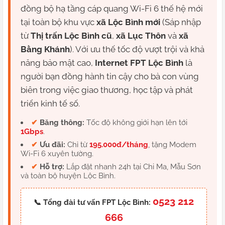
đồng bộ hạ tầng cáp quang Wi-Fi 6 thế hệ mới
tại toàn bộ khu vực
xã Lộc Bình mới
(Sáp nhập
từ
Thị trấn Lộc Bình cũ
,
xã Lục Thôn
và
xã
Bằng Khánh
). Với ưu thế tốc độ vượt trội và khả
năng bảo mật cao,
Internet FPT Lộc Bình
là
người bạn đồng hành tin cậy cho bà con vùng
biên trong việc giao thương, học tập và phát
triển kinh tế số.
✔
Băng thông:
Tốc độ không giới hạn lên tới
1Gbps
.
✔
Ưu đãi:
Chỉ từ
195.000đ/tháng
, tặng Modem
Wi-Fi 6 xuyên tường.
✔
Hỗ trợ:
Lắp đặt nhanh 24h tại Chi Ma, Mẫu Sơn
và toàn bộ huyện Lộc Bình.
0523 212
📞 Tổng đài tư vấn FPT Lộc Bình:
666