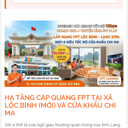
HẠ TẦNG CÁP QUANG FPT TẠI XÃ
LỘC BÌNH (MỚI) VÀ CỬA KHẨU CHI
MA
Với vị thế là cửa ngõ giao thương quan trọng của tỉnh Lạng