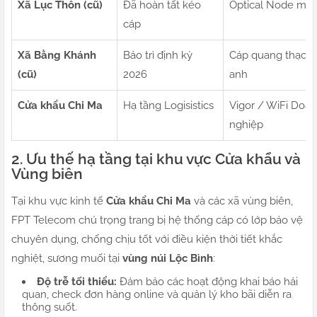
Xã Lục Thôn (cũ)
Đã hoàn tất kéo
Optical Node mới
cáp
Xã Bằng Khánh
Bảo trì định kỳ
Cáp quang thạch
(cũ)
2026
anh
Cửa khẩu Chi Ma
Hạ tầng Logisistics
Vigor / WiFi Doa
nghiệp
2. Ưu thế hạ tầng tại khu vực Cửa khẩu và
Vùng biên
Tại khu vực kinh tế
Cửa khẩu Chi Ma
và các xã vùng biên,
FPT Telecom chú trọng trang bị hệ thống cáp có lớp bảo vệ
chuyên dụng, chống chịu tốt với điều kiện thời tiết khắc
nghiệt, sương muối tại
vùng núi Lộc Bình
:
Độ trễ tối thiểu:
Đảm bảo các hoạt động khai báo hải
quan, check đơn hàng online và quản lý kho bãi diễn ra
thông suốt.