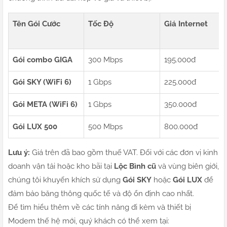
Tên Gói Cước
Tốc Độ
Giá Internet
Gói combo GIGA
300 Mbps
195.000đ
Gói SKY (WiFi 6)
1 Gbps
225.000đ
Gói META (WiFi 6)
1 Gbps
350.000đ
Gói LUX 500
500 Mbps
800.000đ
Lưu ý:
Giá trên đã bao gồm thuế VAT. Đối với các đơn vị kinh
doanh vận tải hoặc kho bãi tại
Lộc Bình cũ
và vùng biên giới,
chúng tôi khuyến khích sử dụng
Gói SKY
hoặc
Gói LUX
để
đảm bảo băng thông quốc tế và độ ổn định cao nhất.
Để tìm hiểu thêm về các tính năng đi kèm và thiết bị
Modem thế hệ mới, quý khách có thể xem tại: