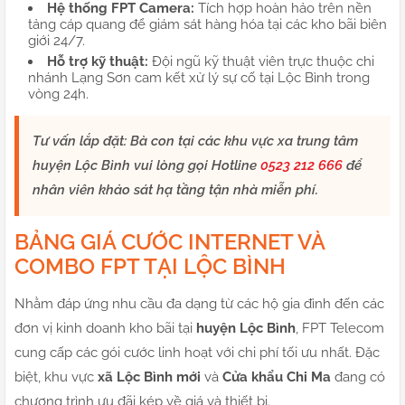
Hệ thống FPT Camera:
Tích hợp hoàn hảo trên nền
tảng cáp quang để giám sát hàng hóa tại các kho bãi biên
giới 24/7.
Hỗ trợ kỹ thuật:
Đội ngũ kỹ thuật viên trực thuộc chi
nhánh Lạng Sơn cam kết xử lý sự cố tại Lộc Bình trong
vòng 24h.
Tư vấn lắp đặt:
Bà con tại các khu vực xa trung tâm
huyện Lộc Bình vui lòng gọi Hotline
0523 212 666
để
nhân viên khảo sát hạ tầng tận nhà miễn phí.
BẢNG GIÁ CƯỚC INTERNET VÀ
COMBO FPT TẠI LỘC BÌNH
Nhằm đáp ứng nhu cầu đa dạng từ các hộ gia đình đến các
đơn vị kinh doanh kho bãi tại
huyện Lộc Bình
, FPT Telecom
cung cấp các gói cước linh hoạt với chi phí tối ưu nhất. Đặc
biệt, khu vực
xã Lộc Bình mới
và
Cửa khẩu Chi Ma
đang có
chương trình ưu đãi kép về giá và thiết bị.