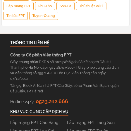
Lắp mạng FPT
Phu-Tho
Son-La
Thủ thuật WiFi
Tin tức FPT
Tuyen-Quang
THÔNG TIN LIÊN HỆ
Công ty Cổ phần Viễn thông FPT
Giấy chứng nhận ĐKDN số 0101778163 do Sở Kế hoạch Đầu tư
Thành phố Hà Nội cấp ngày 28/07/2005 | Giấy phép cung cấp dịch
vụ viễn thông số 255/GP-CVT do Cục Viễn Thông cấp ngày
07/11/2022
Tầng 9, Block A, tòa nhà FPT Cầu Giấy, số 10 Phạm Văn Bạch, quận
Cầu Giấy, TP. Hà Nội
0523.212.666
Hotline 24/7:
KHU VỰC CUNG CẤP DỊCH VỤ
Lắp mạng FPT Cao Bằng
Lắp mạng FPT Lạng Sơn