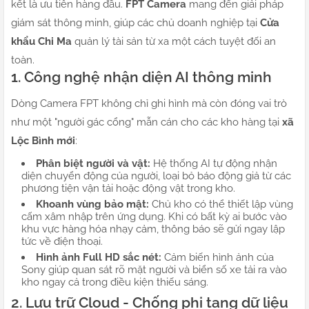
kết là ưu tiên hàng đầu.
FPT Camera
mang đến giải pháp
giám sát thông minh, giúp các chủ doanh nghiệp tại
Cửa
khẩu Chi Ma
quản lý tài sản từ xa một cách tuyệt đối an
toàn.
1. Công nghệ nhận diện AI thông minh
Dòng Camera FPT không chỉ ghi hình mà còn đóng vai trò
như một "người gác cổng" mẫn cán cho các kho hàng tại
xã
Lộc Bình mới
:
Phân biệt người và vật:
Hệ thống AI tự động nhận
diện chuyển động của người, loại bỏ báo động giả từ các
phương tiện vận tải hoặc động vật trong kho.
Khoanh vùng bảo mật:
Chủ kho có thể thiết lập vùng
cấm xâm nhập trên ứng dụng. Khi có bất kỳ ai bước vào
khu vực hàng hóa nhạy cảm, thông báo sẽ gửi ngay lập
tức về điện thoại.
Hình ảnh Full HD sắc nét:
Cảm biến hình ảnh của
Sony giúp quan sát rõ mặt người và biển số xe tải ra vào
kho ngay cả trong điều kiện thiếu sáng.
2. Lưu trữ Cloud - Chống phi tang dữ liệu